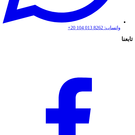
واتساب
:
+20 104 013 8262
عنا