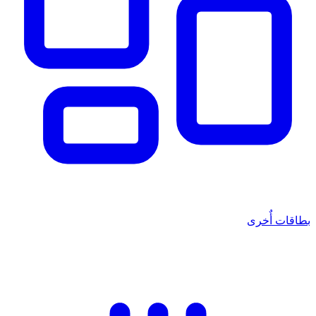
قات أٌخرى