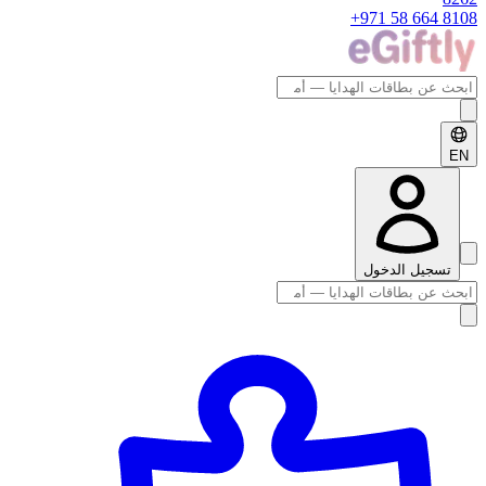
+971 58 664 8
E
تسجيل الدخول